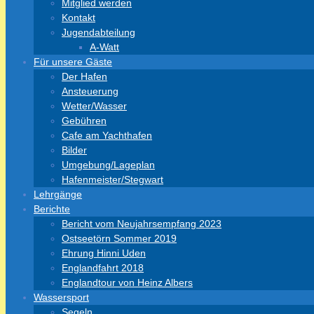
Mitglied werden
Kontakt
Jugendabteilung
A-Watt
Für unsere Gäste
Der Hafen
Ansteuerung
Wetter/Wasser
Gebühren
Cafe am Yachthafen
Bilder
Umgebung/Lageplan
Hafenmeister/Stegwart
Lehrgänge
Berichte
Bericht vom Neujahrsempfang 2023
Ostseetörn Sommer 2019
Ehrung Hinni Uden
Englandfahrt 2018
Englandtour von Heinz Albers
Wassersport
Segeln