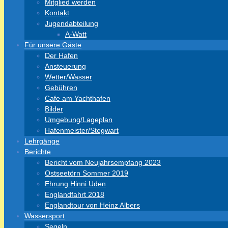
Mitglied werden
Kontakt
Jugendabteilung
A-Watt
Für unsere Gäste
Der Hafen
Ansteuerung
Wetter/Wasser
Gebühren
Cafe am Yachthafen
Bilder
Umgebung/Lageplan
Hafenmeister/Stegwart
Lehrgänge
Berichte
Bericht vom Neujahrsempfang 2023
Ostseetörn Sommer 2019
Ehrung Hinni Uden
Englandfahrt 2018
Englandtour von Heinz Albers
Wassersport
Segeln