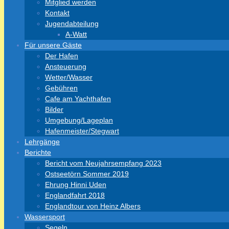
Mitglied werden
Kontakt
Jugendabteilung
A-Watt
Für unsere Gäste
Der Hafen
Ansteuerung
Wetter/Wasser
Gebühren
Cafe am Yachthafen
Bilder
Umgebung/Lageplan
Hafenmeister/Stegwart
Lehrgänge
Berichte
Bericht vom Neujahrsempfang 2023
Ostseetörn Sommer 2019
Ehrung Hinni Uden
Englandfahrt 2018
Englandtour von Heinz Albers
Wassersport
Segeln