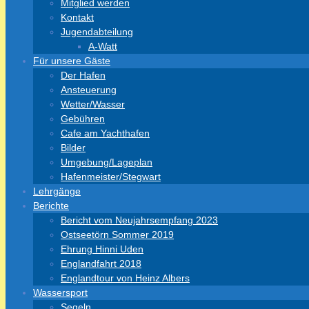
Mitglied werden
Kontakt
Jugendabteilung
A-Watt
Für unsere Gäste
Der Hafen
Ansteuerung
Wetter/Wasser
Gebühren
Cafe am Yachthafen
Bilder
Umgebung/Lageplan
Hafenmeister/Stegwart
Lehrgänge
Berichte
Bericht vom Neujahrsempfang 2023
Ostseetörn Sommer 2019
Ehrung Hinni Uden
Englandfahrt 2018
Englandtour von Heinz Albers
Wassersport
Segeln